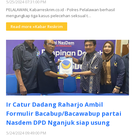
5/25/2024 07:31:00 PM
PELALAWAN, Kabarreskrim.co.id - Polres Pelalawan berhasil
mengungkap tiga kasus pelecehan seksual t…
Read more »Kabar Reskrim
Ir Catur Dadang Raharjo Ambil
Formulir Bacabup/Bacawabup partai
Nasdem DPD Nganjuk siap usung
5/24/2024 09:49:00 PM