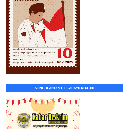
MENGUCAPKAN DIRGAHAYU RI KE-80