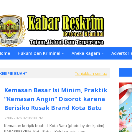
Home
Hukum Dan Kriminal
Aneka Ragam
Advertori
KERIPIK BUAH
Tunjukkan semua
Kemasan Besar Isi Minim, Praktik
“Kemasan Angin” Disorot karena
Berisiko Rusak Brand Kota Batu
7/08/2026 02:06:00 PM
Kemasan keripik buah di Kota Batu (photo by detikjatim)
KABARRESKRIM, Kota Batu – Keluhan wisataw…